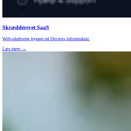
Skræddersyet SaaS
Web-platforme bygget på Decrees infrastruktur.
Læs mere →