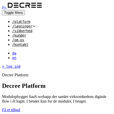
by
Toggle Menu
/platform
/løsninger
/sikkerhed
/kunder
/om-os
/kontakt
da
en
> log ind
Decree Platform
Decree Platform
Modulopbygget SaaS-webapp der samler virksomhedens digitale
flow i ét login. I betaler kun for de moduler, I bruger.
Få et tilbud