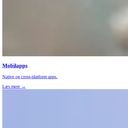
Mobilapps
Native og cross-platform apps.
Læs mere →