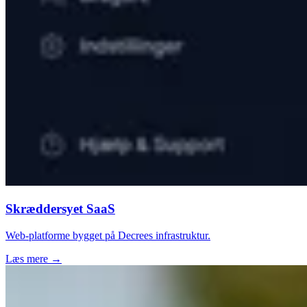
Skræddersyet SaaS
Web-platforme bygget på Decrees infrastruktur.
Læs mere →