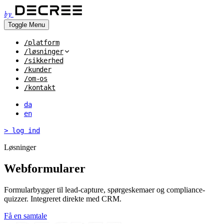
by
Toggle Menu
/platform
/løsninger
/sikkerhed
/kunder
/om-os
/kontakt
da
en
> log ind
Løsninger
Webformularer
Formularbygger til lead-capture, spørgeskemaer og compliance-
quizzer. Integreret direkte med CRM.
Få en samtale