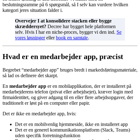
beslutningsramme på 6 spørgsmål, så I selv kan vurdere hvilken
kategori jeres situation falder i.
Overvejer I at konsolidere stacken eller bygge
skræddersyet?
Decree har bygget hele platformen
selv. Hvis I har en niche-proces, bygger vi den ind.
Se
vores løsninger
eller
book en samtale
.
Hvad er en medarbejder app, præcist
Begrebet “medarbejder app” bruges bredt i markedsføringsmateriale,
så lad os definere det skarpt.
En
medarbejder app
er en mobilapplikation, der er installeret på
medarbejderens telefon (privat eller arbejdsejet), kræver login med
firmaidentitet, og giver adgang til en eller flere arbejdsopgaver, der
traditionelt er løst på en computer eller papir.
Det er ikke en medarbejder app, hvis:
Det er en mobilvenlig hjemmeside, ikke en installeret app
Det er en generel kommunikationsplatform (Slack, Teams)
uden specifik forretningsfunktion