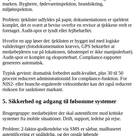
marken. Bygherre, fødevareinspektion, brandsikring,
miljøinspektion.
Problem: tjeklister udfyldes på papir, dokumentationen er sjældent
komplet, det er svært at bevise overfor en revisor at tjekkene reelt er
foretaget. Audit-spor er tyndt eller fejlbehæftet.
Hvorfor en app løser det: tjeklisten er bygget ind med logiske
valideringer (fotodokumentation kræves, GPS bekræfter at
medarbejderen var på lokationen, tidsstempel er ikke manipulerbart).
Audit-spor er komplet og eksporterbart. Compliance-rapporter
genereres automatisk.
Typisk gevinst: dramatisk forbedret audit-kvalitet, plus 30 til 50
procent reduceret administrationstid for compliance-funktion. For
NIS2- eller branche-regulerede virksomheder kan det også reducere
risikoen for sanktioner markant.
5. Sikkerhed og adgang til følsomme systemer
Brugergruppe: medarbejdere der skal autentificere mod kritiske
systemer fra mobile situationer. Drift, support, ledelse på rejse.
Problem: 2-faktor-godkendelse via SMS er sårbar, mailbaseret
autentificering er upålidelig, og der opstår løbende