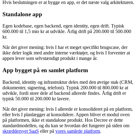
Hvis beslutningen er at bygge en app, er det næste valg arkitekturen.
Standalone app
Egen kodebase, egen backend, egen identity, egen drift. Typisk
600.000 til 1,5 mio kr at udvikle. Årlig drift på 200.000 til 500.000
kr.
Når det giver mening: hvis I har et meget specifikt brugscase, der
ikke deler logik med andre interne værktøjer, og hvis I forventer at
appen lever som selvstændigt produkt i mange år.
App bygget på en samlet platform
Backend, identity og infrastruktur deles med den øvrige stak (CRM,
dokumenter, signering, telefoni). Typisk 200.000 til 800.000 kr at
udvikle, fordi store dele af backend allerede findes. Årlig drift er
typisk 50.000 til 200.000 kr lavere.
Når det giver mening: hvis I allerede er konsolideret på en platform,
eller hvis I planlægger at konsolidere. Appen bliver et modul oven
på platformen, ikke et standalone produkt. Hos Decree er dette
standardmodellen, og du kan se hvordan det fungerer på siden om
skræddersyet SaaS
eller på
vores samlede platform
.