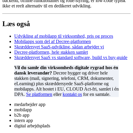
backend, offline-funktionalitet og rolle-styring, er low-code typisk
ikke et reelt alternativ til en dedikeret udvikling.
Læs også
Udvikling af mobilapp til virksomhed, pris og proces
Mobilapps som del af Decree-platformen
Skræddersyet SaaS-udvikling, sådan arbejder vi
Decree-platformen, hele stakken samlet
Skræddersyet SaaS vs standard software, build vs buy-guide
Vil du samle din virksomheds digitale rygrad hos én
dansk leverandør?
Decree bygger og driver hele
stakken (mail, signering, telefoni, CRM, dokumenter,
eLearning) plus skræddersyede SaaS-platforme og
mobilapps. Alt hostet i EU, CLOUD Act-fri, samlet i én
DPA.
Se platformen
eller
kontakt os
for en samtale.
medarbejder app
mobilapp
b2b app
intern app
digital arbejdsplads