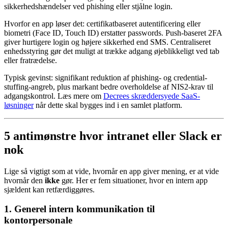
sikkerhedshændelser ved phishing eller stjålne login.
Hvorfor en app løser det: certifikatbaseret autentificering eller
biometri (Face ID, Touch ID) erstatter passwords. Push-baseret 2FA
giver hurtigere login og højere sikkerhed end SMS. Centraliseret
enhedsstyring gør det muligt at trække adgang øjeblikkeligt ved tab
eller fratrædelse.
Typisk gevinst: signifikant reduktion af phishing- og credential-
stuffing-angreb, plus markant bedre overholdelse af NIS2-krav til
adgangskontrol. Læs mere om
Decrees skræddersyede SaaS-
løsninger
når dette skal bygges ind i en samlet platform.
5 antimønstre hvor intranet eller Slack er
nok
Lige så vigtigt som at vide, hvornår en app giver mening, er at vide
hvornår den
ikke
gør. Her er fem situationer, hvor en intern app
sjældent kan retfærdiggøres.
1. Generel intern kommunikation til
kontorpersonale