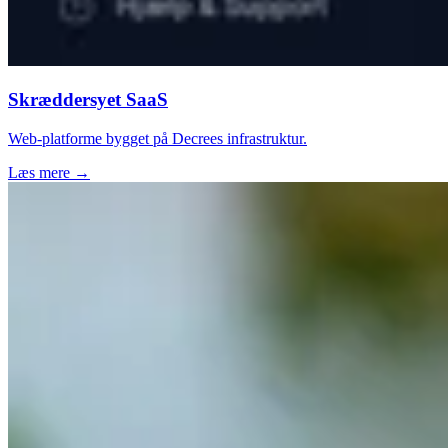
Skræddersyet SaaS
Web-platforme bygget på Decrees infrastruktur.
Læs mere →