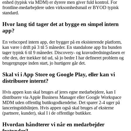
enhed (typisk via MDM) er dyrere men giver fuld kontrol. For
frontline-medarbejdere uden virksomhedsmail er BYOD typisk
standard.
Hvor lang tid tager det at bygge en simpel intern
app?
En velscoped intern app, der bygger på en eksisterende platform,
kan være i drift på 3 til 5 måneder. En standalone app fra bunden
tager typisk 6 til 9 måneder. Discovery- og kravudredningsfasen er
ofte den, der trækker tid ud, så jo bedre I har defineret problem og
brugergruppe inden start, jo hurtigere går det.
Skal vi i App Store og Google Play, eller kan vi
distribuere internt?
Hvis appen kun skal bruges af jeres egne medarbejdere, kan I
distribuere via Apple Business Manager eller Google Workspace
MDM uden offentlig butiksgodkendelse. Det sparer 2-4 uger på
lanceringstidslinjen. Hvis appen også skal bruges af eksterne
(partnere, kunder), skal I i de offentlige butikker.
Hvordan håndterer vi når en medarbejder
fratræder?