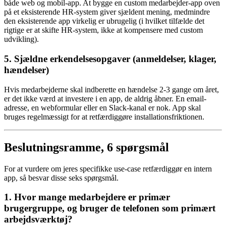
både web og mobil-app. At bygge en custom medarbejder-app oven
på et eksisterende HR-system giver sjældent mening, medmindre
den eksisterende app virkelig er ubrugelig (i hvilket tilfælde det
rigtige er at skifte HR-system, ikke at kompensere med custom
udvikling).
5. Sjældne erkendelsesopgaver (anmeldelser, klager,
hændelser)
Hvis medarbejderne skal indberette en hændelse 2-3 gange om året,
er det ikke værd at investere i en app, de aldrig åbner. En email-
adresse, en webformular eller en Slack-kanal er nok. App skal
bruges regelmæssigt for at retfærdiggøre installationsfriktionen.
Beslutningsramme, 6 spørgsmål
For at vurdere om jeres specifikke use-case retfærdiggør en intern
app, så besvar disse seks spørgsmål.
1. Hvor mange medarbejdere er primær
brugergruppe, og bruger de telefonen som primært
arbejdsværktøj?