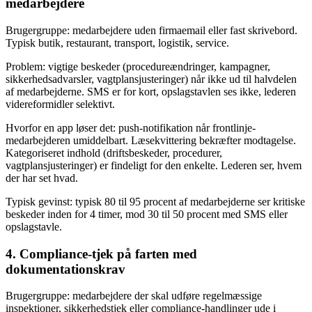
medarbejdere
Brugergruppe: medarbejdere uden firmaemail eller fast skrivebord.
Typisk butik, restaurant, transport, logistik, service.
Problem: vigtige beskeder (procedureændringer, kampagner,
sikkerhedsadvarsler, vagtplansjusteringer) når ikke ud til halvdelen
af medarbejderne. SMS er for kort, opslagstavlen ses ikke, lederen
videreformidler selektivt.
Hvorfor en app løser det: push-notifikation når frontlinje-
medarbejderen umiddelbart. Læsekvittering bekræfter modtagelse.
Kategoriseret indhold (driftsbeskeder, procedurer,
vagtplansjusteringer) er findeligt for den enkelte. Lederen ser, hvem
der har set hvad.
Typisk gevinst: typisk 80 til 95 procent af medarbejderne ser kritiske
beskeder inden for 4 timer, mod 30 til 50 procent med SMS eller
opslagstavle.
4. Compliance-tjek på farten med
dokumentationskrav
Brugergruppe: medarbejdere der skal udføre regelmæssige
inspektioner, sikkerhedstjek eller compliance-handlinger ude i