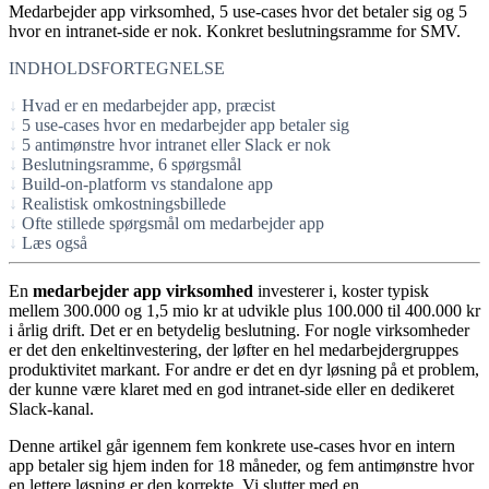
Medarbejder app virksomhed, 5 use-cases hvor det betaler sig og 5
hvor en intranet-side er nok. Konkret beslutningsramme for SMV.
INDHOLDSFORTEGNELSE
Hvad er en medarbejder app, præcist
5 use-cases hvor en medarbejder app betaler sig
5 antimønstre hvor intranet eller Slack er nok
Beslutningsramme, 6 spørgsmål
Build-on-platform vs standalone app
Realistisk omkostningsbillede
Ofte stillede spørgsmål om medarbejder app
Læs også
En
medarbejder app virksomhed
investerer i, koster typisk
mellem 300.000 og 1,5 mio kr at udvikle plus 100.000 til 400.000 kr
i årlig drift. Det er en betydelig beslutning. For nogle virksomheder
er det den enkeltinvestering, der løfter en hel medarbejdergruppes
produktivitet markant. For andre er det en dyr løsning på et problem,
der kunne være klaret med en god intranet-side eller en dedikeret
Slack-kanal.
Denne artikel går igennem fem konkrete use-cases hvor en intern
app betaler sig hjem inden for 18 måneder, og fem antimønstre hvor
en lettere løsning er den korrekte. Vi slutter med en