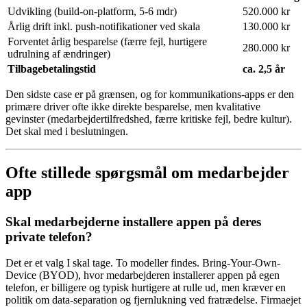
Udvikling (build-on-platform, 5-6 mdr)
520.000 kr
Årlig drift inkl. push-notifikationer ved skala
130.000 kr
Forventet årlig besparelse (færre fejl, hurtigere
280.000 kr
udrulning af ændringer)
Tilbagebetalingstid
ca. 2,5 år
Den sidste case er på grænsen, og for kommunikations-apps er den
primære driver ofte ikke direkte besparelse, men kvalitative
gevinster (medarbejdertilfredshed, færre kritiske fejl, bedre kultur).
Det skal med i beslutningen.
Ofte stillede spørgsmål om medarbejder
app
Skal medarbejderne installere appen på deres
private telefon?
Det er et valg I skal tage. To modeller findes. Bring-Your-Own-
Device (BYOD), hvor medarbejderen installerer appen på egen
telefon, er billigere og typisk hurtigere at rulle ud, men kræver en
politik om data-separation og fjernlukning ved fratrædelse. Firmaejet