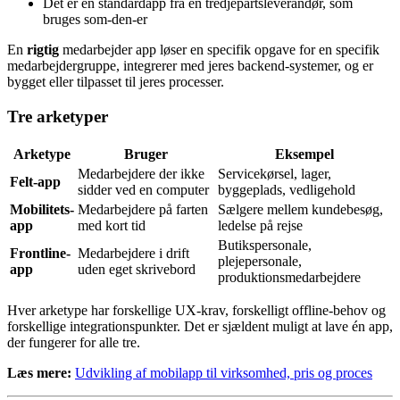
Det er en standardapp fra en tredjepartsleverandør, som
bruges som-den-er
En
rigtig
medarbejder app løser en specifik opgave for en specifik
medarbejdergruppe, integrerer med jeres backend-systemer, og er
bygget eller tilpasset til jeres processer.
Tre arketyper
Arketype
Bruger
Eksempel
Medarbejdere der ikke
Servicekørsel, lager,
Felt-app
sidder ved en computer
byggeplads, vedligehold
Mobilitets-
Medarbejdere på farten
Sælgere mellem kundebesøg,
app
med kort tid
ledelse på rejse
Butikspersonale,
Frontline-
Medarbejdere i drift
plejepersonale,
app
uden eget skrivebord
produktionsmedarbejdere
Hver arketype har forskellige UX-krav, forskelligt offline-behov og
forskellige integrationspunkter. Det er sjældent muligt at lave én app,
der fungerer for alle tre.
Læs mere:
Udvikling af mobilapp til virksomhed, pris og proces