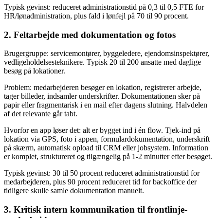
Typisk gevinst: reduceret administrationstid på 0,3 til 0,5 FTE for
HR/lønadministration, plus fald i lønfejl på 70 til 90 procent.
2. Feltarbejde med dokumentation og fotos
Brugergruppe: servicemontører, byggeledere, ejendomsinspektører,
vedligeholdelsesteknikere. Typisk 20 til 200 ansatte med daglige
besøg på lokationer.
Problem: medarbejderen besøger en lokation, registrerer arbejde,
tager billeder, indsamler underskrifter. Dokumentationen sker på
papir eller fragmentarisk i en mail efter dagens slutning. Halvdelen
af det relevante går tabt.
Hvorfor en app løser det: alt er bygget ind i én flow. Tjek-ind på
lokation via GPS, foto i appen, formulardokumentation, underskrift
på skærm, automatisk opload til CRM eller jobsystem. Information
er komplet, struktureret og tilgængelig på 1-2 minutter efter besøget.
Typisk gevinst: 30 til 50 procent reduceret administrationstid for
medarbejderen, plus 90 procent reduceret tid for backoffice der
tidligere skulle samle dokumentation manuelt.
3. Kritisk intern kommunikation til frontlinje-