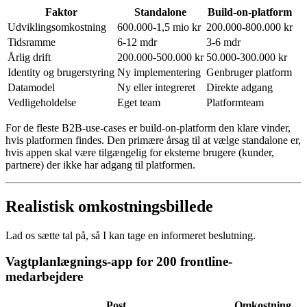
Faktor
Standalone
Build-on-platform
Udviklingsomkostning
600.000-1,5 mio kr
200.000-800.000 kr
Tidsramme
6-12 mdr
3-6 mdr
Årlig drift
200.000-500.000 kr
50.000-300.000 kr
Identity og brugerstyring
Ny implementering
Genbruger platform
Datamodel
Ny eller integreret
Direkte adgang
Vedligeholdelse
Eget team
Platformteam
For de fleste B2B-use-cases er build-on-platform den klare vinder,
hvis platformen findes. Den primære årsag til at vælge standalone er,
hvis appen skal være tilgængelig for eksterne brugere (kunder,
partnere) der ikke har adgang til platformen.
Realistisk omkostningsbillede
Lad os sætte tal på, så I kan tage en informeret beslutning.
Vagtplanlægnings-app for 200 frontline-
medarbejdere
Post
Omkostning