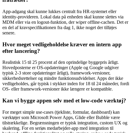
App-adgang skal kunne lukkes centralt fra HR-systemet eller
identity-provideren. Lokal data på enheden skal kunne slettes via
MDM eller via en logout-funktion, der wiper offline-cachen. Det er
en del af kravspecifikationen fra dag 1, ikke noget der tilføjes
senere.
Hvor meget vedligeholdelse kræver en intern app
efter lancering?
Realistisk 15 til 25 procent af den oprindelige byggepris årligt.
Hovedposterne er OS-opdateringer (Apple og Google udgiver
typisk 2-3 store opdateringer årligt), framework-versioner,
sikkerhedsrettelser og mindre funktionsudvidelser. Apps der ikke
vedligeholdes, går typisk i stykker inden for 18 til 24 måneder, fordi
OS- eller framework-versioner ikke længere er kompatible.
Kan vi bygge appen selv med et low-code værktøj?
For meget simple use-cases (tjekliste, formular, dashboard) kan
værktøjer som Microsoft Power Apps, Glide eller Bubble være
tilstrækkelige. Begrænsningen er typisk integration, custom UX og
skalering. For en seriøs medarbejder-app med integration til