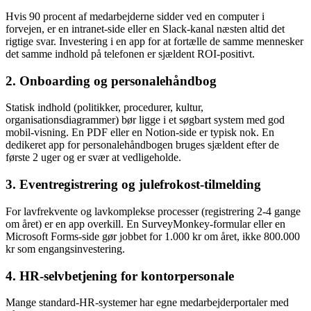
Hvis 90 procent af medarbejderne sidder ved en computer i
forvejen, er en intranet-side eller en Slack-kanal næsten altid det
rigtige svar. Investering i en app for at fortælle de samme mennesker
det samme indhold på telefonen er sjældent ROI-positivt.
2. Onboarding og personalehåndbog
Statisk indhold (politikker, procedurer, kultur,
organisationsdiagrammer) bør ligge i et søgbart system med god
mobil-visning. En PDF eller en Notion-side er typisk nok. En
dedikeret app for personalehåndbogen bruges sjældent efter de
første 2 uger og er svær at vedligeholde.
3. Eventregistrering og julefrokost-tilmelding
For lavfrekvente og lavkomplekse processer (registrering 2-4 gange
om året) er en app overkill. En SurveyMonkey-formular eller en
Microsoft Forms-side gør jobbet for 1.000 kr om året, ikke 800.000
kr som engangsinvestering.
4. HR-selvbetjening for kontorpersonale
Mange standard-HR-systemer har egne medarbejderportaler med