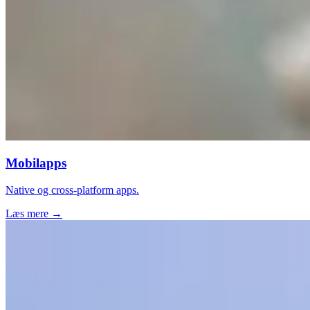
Mobilapps
Native og cross-platform apps.
Læs mere →