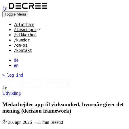
by
Toggle Menu
/platform
/løsninger
/sikkerhed
/kunder
/om-os
/kontakt
da
en
> log ind
by
Udvikling
Medarbejder app til virksomhed, hvornår giver det
mening (decision framework)
30. apr. 2026
·
11
min læsetid