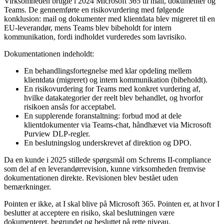
Virksomheden brugte i 2024 Microsoft 365 til mail, dokumenter og
Teams. De gennemførte en risikovurdering med følgende
konklusion: mail og dokumenter med klientdata blev migreret til en
EU-leverandør, mens Teams blev bibeholdt for intern
kommunikation, fordi indholdet vurderedes som lavrisiko.
Dokumentationen indeholdt:
En behandlingsfortegnelse med klar opdeling mellem
klientdata (migreret) og intern kommunikation (bibeholdt).
En risikovurdering for Teams med konkret vurdering af,
hvilke datakategorier der reelt blev behandlet, og hvorfor
risikoen ansås for acceptabel.
En supplerende foranstaltning: forbud mod at dele
klientdokumenter via Teams-chat, håndhævet via Microsoft
Purview DLP-regler.
En beslutningslog underskrevet af direktion og DPO.
Da en kunde i 2025 stillede spørgsmål om Schrems II-compliance
som del af en leverandørrevision, kunne virksomheden fremvise
dokumentationen direkte. Revisionen blev bestået uden
bemærkninger.
Pointen er ikke, at I skal blive på Microsoft 365. Pointen er, at hvor I
beslutter at acceptere en risiko, skal beslutningen være
dokumenteret, begrundet og besluttet på rette niveau.