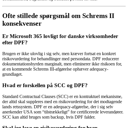
Ofte stillede spørgsmål om Schrems II
konsekvenser
Er Microsoft 365 lovligt for danske virksomheder
efter DPF?
Brugen er ikke ulovlig i sig selv, men kræver fortsat en konkret
risikovurdering for behandlinger med persondata. DPF reducerer
dokumentationsbyrden marginalt, men eliminerer ikke risikoen for,
at en kommende Schrems III-afgørelse ophæver adequacy-
grundlaget.
Hvad er forskellen på SCC og DPF?
Standard Contractual Clauses (SCC) er en kontraktuel mekanisme,
der altid skal suppleres med en risikovurdering for det modtagende
lands retssystem. DPF er en adequacy-afgørelse, der i sig selv
anerkender USA som “tilstrækkeligt” for certificerede leverandører.
SCC kan altid bruges som backup, hvis DPF falder.
Skal jeg lave en risikovurdering for hver