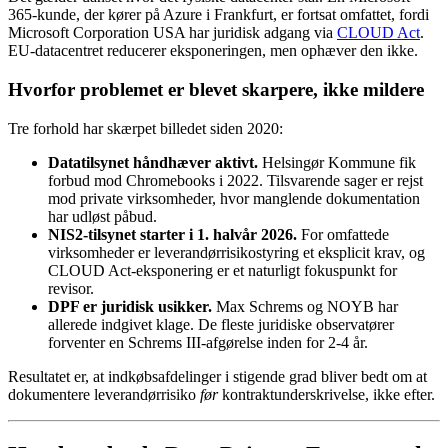
365-kunde, der kører på Azure i Frankfurt, er fortsat omfattet, fordi
Microsoft Corporation USA har juridisk adgang via
CLOUD Act
.
EU-datacentret reducerer eksponeringen, men ophæver den ikke.
Hvorfor problemet er blevet skarpere, ikke mildere
Tre forhold har skærpet billedet siden 2020:
Datatilsynet håndhæver aktivt.
Helsingør Kommune fik
forbud mod Chromebooks i 2022. Tilsvarende sager er rejst
mod private virksomheder, hvor manglende dokumentation
har udløst påbud.
NIS2-tilsynet starter i 1. halvår 2026.
For omfattede
virksomheder er leverandørrisikostyring et eksplicit krav, og
CLOUD Act-eksponering er et naturligt fokuspunkt for
revisor.
DPF er juridisk usikker.
Max Schrems og NOYB har
allerede indgivet klage. De fleste juridiske observatører
forventer en Schrems III-afgørelse inden for 2-4 år.
Resultatet er, at indkøbsafdelinger i stigende grad bliver bedt om at
dokumentere leverandørrisiko
før
kontraktunderskrivelse, ikke efter.