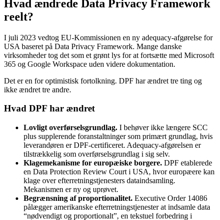
Hvad ændrede Data Privacy Framework
reelt?
I juli 2023 vedtog EU-Kommissionen en ny adequacy-afgørelse for
USA baseret på Data Privacy Framework. Mange danske
virksomheder tog det som et grønt lys for at fortsætte med Microsoft
365 og Google Workspace uden videre dokumentation.
Det er en for optimistisk fortolkning. DPF har ændret tre ting og
ikke ændret tre andre.
Hvad DPF har ændret
Lovligt overførselsgrundlag.
I behøver ikke længere SCC
plus supplerende foranstaltninger som primært grundlag, hvis
leverandøren er DPF-certificeret. Adequacy-afgørelsen er
tilstrækkelig som overførselsgrundlag i sig selv.
Klagemekanisme for europæiske borgere.
DPF etablerede
en Data Protection Review Court i USA, hvor europæere kan
klage over efterretningstjenesters dataindsamling.
Mekanismen er ny og uprøvet.
Begrænsning af proportionalitet.
Executive Order 14086
pålægger amerikanske efterretningstjenester at indsamle data
“nødvendigt og proportionalt”, en tekstuel forbedring i