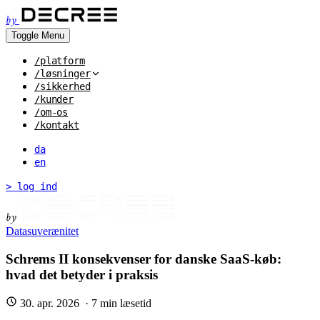
by
Toggle Menu
/platform
/løsninger
/sikkerhed
/kunder
/om-os
/kontakt
da
en
> log ind
by
Datasuverænitet
Schrems II konsekvenser for danske SaaS-køb:
hvad det betyder i praksis
30. apr. 2026
·
7
min læsetid