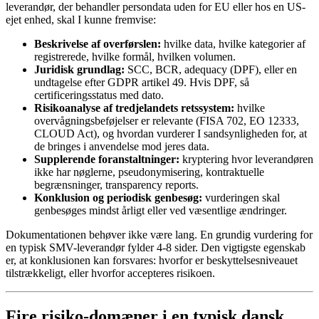
leverandør, der behandler persondata uden for EU eller hos en US-
ejet enhed, skal I kunne fremvise:
Beskrivelse af overførslen:
hvilke data, hvilke kategorier af
registrerede, hvilke formål, hvilken volumen.
Juridisk grundlag:
SCC, BCR, adequacy (DPF), eller en
undtagelse efter GDPR artikel 49. Hvis DPF, så
certificeringsstatus med dato.
Risikoanalyse af tredjelandets retssystem:
hvilke
overvågningsbeføjelser er relevante (FISA 702, EO 12333,
CLOUD Act), og hvordan vurderer I sandsynligheden for, at
de bringes i anvendelse mod jeres data.
Supplerende foranstaltninger:
kryptering hvor leverandøren
ikke har nøglerne, pseudonymisering, kontraktuelle
begrænsninger, transparency reports.
Konklusion og periodisk genbesøg:
vurderingen skal
genbesøges mindst årligt eller ved væsentlige ændringer.
Dokumentationen behøver ikke være lang. En grundig vurdering for
en typisk SMV-leverandør fylder 4-8 sider. Den vigtigste egenskab
er, at konklusionen kan forsvares: hvorfor er beskyttelsesniveauet
tilstrækkeligt, eller hvorfor accepteres risikoen.
Fire risiko-domæner i en typisk dansk