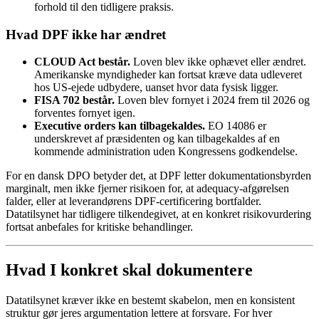
forhold til den tidligere praksis.
Hvad DPF ikke har ændret
CLOUD Act består.
Loven blev ikke ophævet eller ændret.
Amerikanske myndigheder kan fortsat kræve data udleveret
hos US-ejede udbydere, uanset hvor data fysisk ligger.
FISA 702 består.
Loven blev fornyet i 2024 frem til 2026 og
forventes fornyet igen.
Executive orders kan tilbagekaldes.
EO 14086 er
underskrevet af præsidenten og kan tilbagekaldes af en
kommende administration uden Kongressens godkendelse.
For en dansk DPO betyder det, at DPF letter dokumentationsbyrden
marginalt, men ikke fjerner risikoen for, at adequacy-afgørelsen
falder, eller at leverandørens DPF-certificering bortfalder.
Datatilsynet har tidligere tilkendegivet, at en konkret risikovurdering
fortsat anbefales for kritiske behandlinger.
Hvad I konkret skal dokumentere
Datatilsynet kræver ikke en bestemt skabelon, men en konsistent
struktur gør jeres argumentation lettere at forsvare. For hver