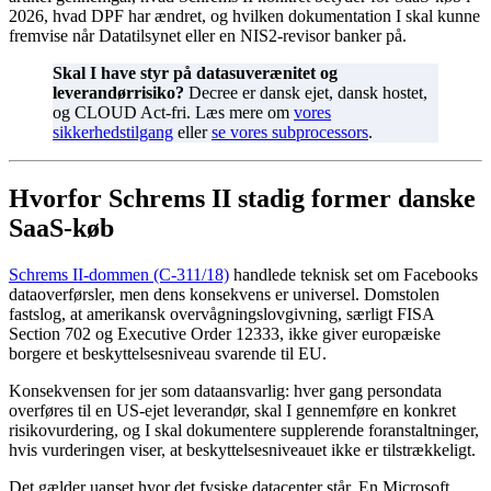
2026, hvad DPF har ændret, og hvilken dokumentation I skal kunne
fremvise når Datatilsynet eller en NIS2-revisor banker på.
Skal I have styr på datasuverænitet og
leverandørrisiko?
Decree er dansk ejet, dansk hostet,
og CLOUD Act-fri. Læs mere om
vores
sikkerhedstilgang
eller
se vores subprocessors
.
Hvorfor Schrems II stadig former danske
SaaS-køb
Schrems II-dommen (C-311/18)
handlede teknisk set om Facebooks
dataoverførsler, men dens konsekvens er universel. Domstolen
fastslog, at amerikansk overvågningslovgivning, særligt FISA
Section 702 og Executive Order 12333, ikke giver europæiske
borgere et beskyttelsesniveau svarende til EU.
Konsekvensen for jer som dataansvarlig: hver gang persondata
overføres til en US-ejet leverandør, skal I gennemføre en konkret
risikovurdering, og I skal dokumentere supplerende foranstaltninger,
hvis vurderingen viser, at beskyttelsesniveauet ikke er tilstrækkeligt.
Det gælder uanset hvor det fysiske datacenter står. En Microsoft