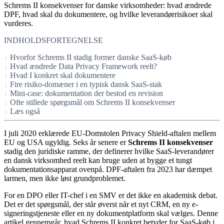
Schrems II konsekvenser for danske virksomheder: hvad ændrede
DPF, hvad skal du dokumentere, og hvilke leverandørrisikoer skal
vurderes.
INDHOLDSFORTEGNELSE
Hvorfor Schrems II stadig former danske SaaS-køb
Hvad ændrede Data Privacy Framework reelt?
Hvad I konkret skal dokumentere
Fire risiko-domæner i en typisk dansk SaaS-stak
Mini-case: dokumentation der bestod en revision
Ofte stillede spørgsmål om Schrems II konsekvenser
Læs også
I juli 2020 erklærede EU-Domstolen Privacy Shield-aftalen mellem
EU og USA ugyldig. Seks år senere er
Schrems II konsekvenser
stadig den juridiske ramme, der definerer hvilke SaaS-leverandører
en dansk virksomhed reelt kan bruge uden at bygge et tungt
dokumentationsapparat ovenpå. DPF-aftalen fra 2023 har dæmpet
larmen, men ikke løst grundproblemet.
For en DPO eller IT-chef i en SMV er det ikke en akademisk debat.
Det er det spørgsmål, der står øverst når et nyt CRM, en ny e-
signeringstjeneste eller en ny dokumentplatform skal vælges. Denne
artikel gennemgår, hvad Schrems II konkret betyder for SaaS-køb i