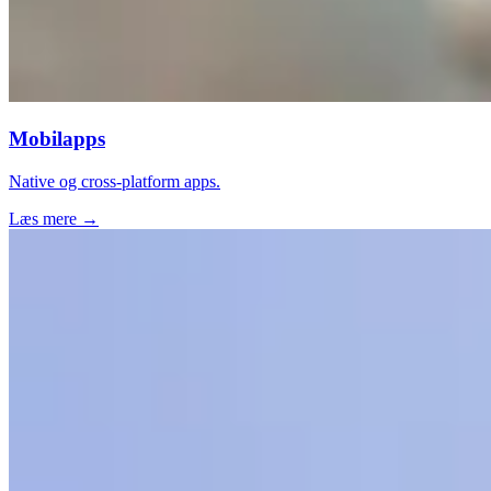
Mobilapps
Native og cross-platform apps.
Læs mere →