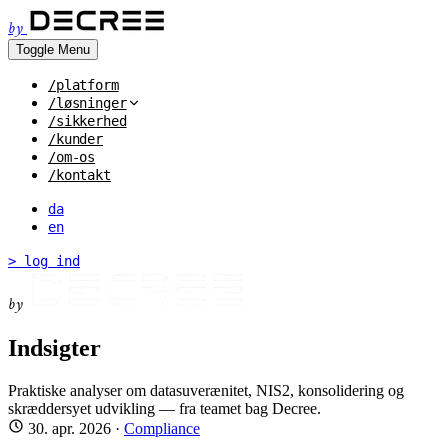
by
Toggle Menu
/platform
/løsninger
/sikkerhed
/kunder
/om-os
/kontakt
da
en
> log ind
by
Indsigter
Praktiske analyser om datasuverænitet, NIS2, konsolidering og
skræddersyet udvikling — fra teamet bag Decree.
30. apr. 2026
·
Compliance